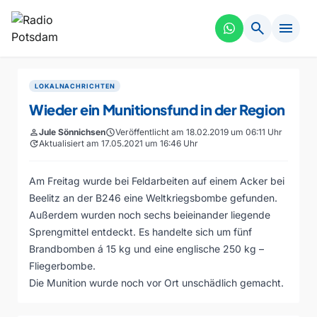
search
menu
LOKALNACHRICHTEN
Wieder ein Munitionsfund in der Region
person
Jule Sönnichsen
schedule
Veröffentlicht am 18.02.2019 um 06:11 Uhr
update
Aktualisiert am 17.05.2021 um 16:46 Uhr
Am Freitag wurde bei Feldarbeiten auf einem Acker bei
Beelitz an der B246 eine Weltkriegsbombe gefunden.
Außerdem wurden noch sechs beieinander liegende
Sprengmittel entdeckt. Es handelte sich um fünf
Brandbomben á 15 kg und eine englische 250 kg –
Fliegerbombe.
Die Munition wurde noch vor Ort unschädlich gemacht.