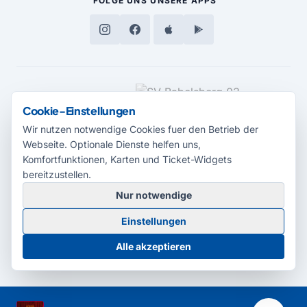
FOLGE UNS
UNSERE APPS
MEDIENPARTNER
Cookie-Einstellungen
Wir nutzen notwendige Cookies fuer den Betrieb der
Webseite. Optionale Dienste helfen uns,
Komfortfunktionen, Karten und Ticket-Widgets
bereitzustellen.
Nur notwendige
© 2026 Radio Potsdam. Webseite entwickelt durch die
Medienagentur
Einstellungen
Babelsberg
Barrierefreiheitserklärung
AGB
Datenschutz
Impressum
Alle akzeptieren
Cookie-Einstellungen