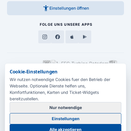
accessibility_new
Einstellungen öffnen
FOLGE UNS
UNSERE APPS
MEDIENPARTNER
Cookie-Einstellungen
Wir nutzen notwendige Cookies fuer den Betrieb der
Webseite. Optionale Dienste helfen uns,
Komfortfunktionen, Karten und Ticket-Widgets
bereitzustellen.
Nur notwendige
© 2026 Radio Potsdam. Webseite entwickelt durch die
Medienagentur
Einstellungen
Babelsberg
Barrierefreiheitserklärung
AGB
Datenschutz
Impressum
Alle akzeptieren