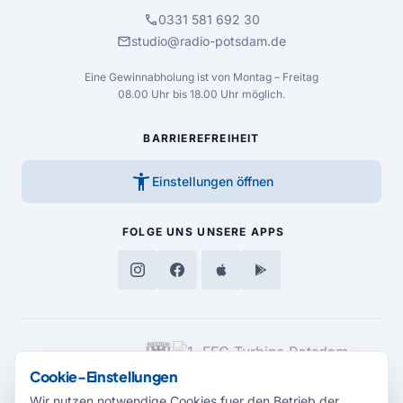
call
0331 581 692 30
mail
studio@radio-potsdam.de
Eine Gewinnabholung ist von Montag – Freitag
08.00 Uhr bis 18.00 Uhr möglich.
BARRIEREFREIHEIT
accessibility_new
Einstellungen öffnen
FOLGE UNS
UNSERE APPS
MEDIENPARTNER
Cookie-Einstellungen
Wir nutzen notwendige Cookies fuer den Betrieb der