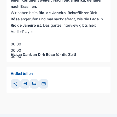
einen Kontinent weiter:
Nach Südamerika, genauer
nach Brasilien.
Wir haben beim
Rio-de-Janeiro-Reiseführer Dirk
Böse
angerufen und mal nachgefragt, wie die
Lage in
Rio de Janeiro
ist. Das ganze Interview gibts hier:
Audio-Player
00:00
00:00
Vielen Dank an Dirk Böse für die Zeit!
00:00
Artikel teilen
share
chat
forum
mail