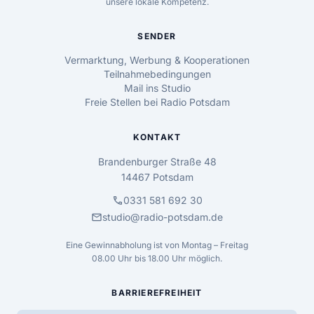
unsere lokale Kompetenz.
SENDER
Vermarktung, Werbung & Kooperationen
Teilnahmebedingungen
Mail ins Studio
Freie Stellen bei Radio Potsdam
KONTAKT
Brandenburger Straße 48
14467 Potsdam
call
0331 581 692 30
mail
studio@radio-potsdam.de
Eine Gewinnabholung ist von Montag – Freitag
08.00 Uhr bis 18.00 Uhr möglich.
BARRIEREFREIHEIT