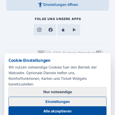
accessibility_new
Einstellungen öffnen
FOLGE UNS
UNSERE APPS
MEDIENPARTNER
Cookie-Einstellungen
Wir nutzen notwendige Cookies fuer den Betrieb der
Webseite. Optionale Dienste helfen uns,
Komfortfunktionen, Karten und Ticket-Widgets
bereitzustellen.
Nur notwendige
© 2026 Radio Potsdam. Webseite entwickelt durch die
Medienagentur
Einstellungen
Babelsberg
Barrierefreiheitserklärung
AGB
Datenschutz
Impressum
Alle akzeptieren
Cookie-Einstellungen