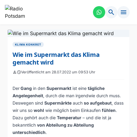
search
menu
KLIMA KONKRET
Wie im Supermarkt das Klima
gemacht wird
person
schedule
Veröffentlicht am 28.07.2022 um 09:53 Uhr
Der
Gang
in den
Supermarkt
ist eine
tägliche
Angelegenheit
, durch die man irgendwie durch muss.
Deswegen sind
Supermärkte
auch
so aufgebaut
, dass
wir uns so
wohl
wie möglich beim Einkaufen
fühlen
.
Dazu gehört auch die
Temperatur
– und die ist ja
bekanntlich
von Abteilung zu Abteilung
unterschiedlich
.