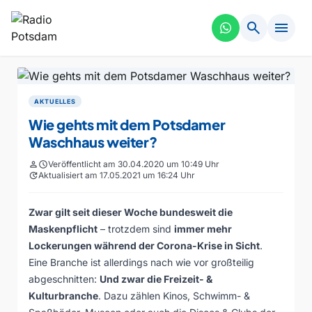
search
menu
AKTUELLES
Wie gehts mit dem Potsdamer
Waschhaus weiter?
person
schedule
Veröffentlicht am 30.04.2020 um 10:49 Uhr
update
Aktualisiert am 17.05.2021 um 16:24 Uhr
Zwar gilt seit dieser Woche bundesweit die
Maskenpflicht
– trotzdem sind
immer mehr
Lockerungen während der Corona-Krise in Sicht
.
Eine Branche ist allerdings nach wie vor großteilig
abgeschnitten:
Und zwar die Freizeit- &
Kulturbranche
. Dazu zählen Kinos, Schwimm- &