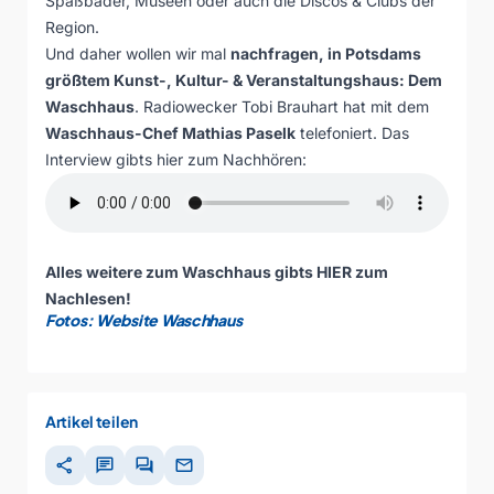
Spaßbäder, Museen oder auch die Discos & Clubs der
Region.
Und daher wollen wir mal
nachfragen, in Potsdams
größtem Kunst-, Kultur- & Veranstaltungshaus: Dem
Waschhaus
. Radiowecker Tobi Brauhart hat mit dem
Waschhaus-Chef Mathias Paselk
telefoniert. Das
Interview gibts hier zum Nachhören:
Alles weitere zum Waschhaus gibts
HIER
zum
Nachlesen!
Fotos: Website Waschhaus
Artikel teilen
share
chat
forum
mail