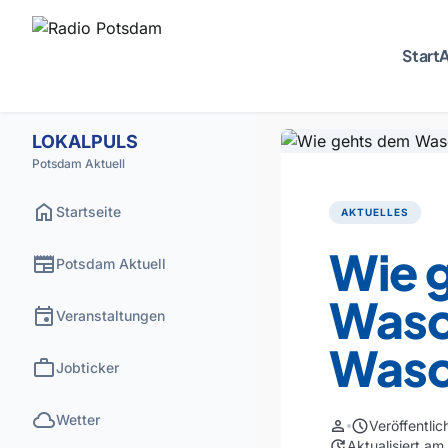
Start
A
LOKALPULS
Potsdam Aktuell
home
Startseite
AKTUELLES
Wie 
newspaper
Potsdam Aktuell
Wasc
event
Veranstaltungen
Wasc
work
Jobticker
cloud
Wetter
person
schedule
Veröffentli
update
Aktualisiert a