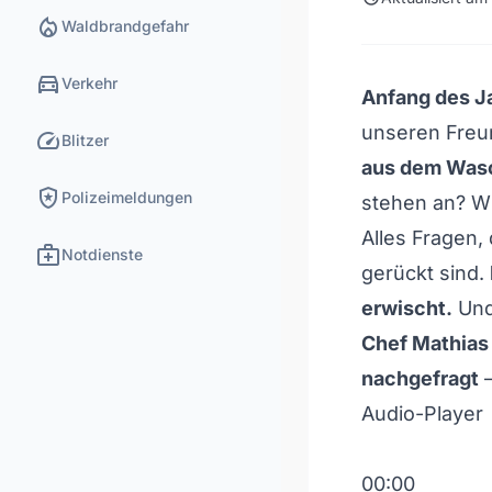
local_fire_department
Waldbrandgefahr
directions_car
Verkehr
Anfang des J
unseren Fre
speed
Blitzer
aus dem Wasc
local_police
Polizeimeldungen
stehen an? Wi
Alles Fragen,
medical_services
Notdienste
gerückt sind.
erwischt.
Und
Chef Mathias
nachgefragt
–
Audio-Player
00:00