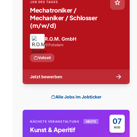
star
JOB DES TAGES
Mechatroniker /
Mechaniker / Schlosser
(m/w/d)
R.O.M. GmbH
Potsdam
location_on
work
Vollzeit
arrow_forward
Jetzt bewerben
Alle Jobs im Jobticker
work
07
NÄCHSTE VERANSTALTUNG
HEUTE
AUG
Kunst & Aperitif