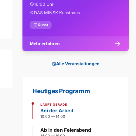
16:00 Uhr
schedule
DAS MINSK Kunsthaus
location_on
confirmation_number
Kunst
arrow_forward
Mehr erfahren
Alle Veranstaltungen
event
Heutiges Programm
LÄUFT GERADE
Bei der Arbeit
10:00 — 14:00
Ab in den Feierabend
14:00 — 18:00