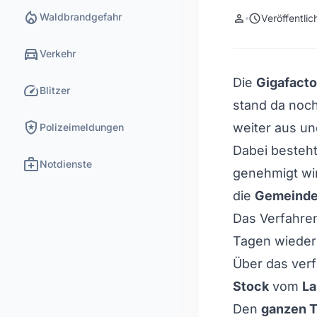
local_fire_department
Waldbrandgefahr
person
schedule
Veröffentli
directions_car
Verkehr
Die
Gigafacto
speed
Blitzer
stand da noch
local_police
weiter aus un
Polizeimeldungen
Dabei besteht
medical_services
Notdienste
genehmigt wi
die
Gemeind
Das Verfahren
Tagen wiederh
Über das ver
Stock
vom
L
Den
ganzen Ta