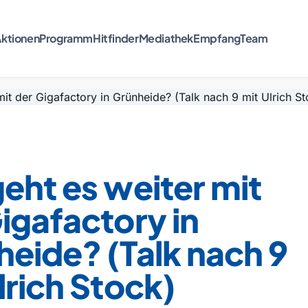
ktionen
Programm
Hitfinder
Mediathek
Empfang
Team
eht es weiter mit
igafactory in
eide? (Talk nach 9
lrich Stock)