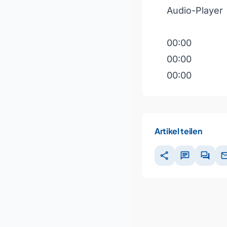
Audio-Player
00:00
00:00
00:00
Pfeiltasten H
Artikel teilen
share
chat
forum
ma