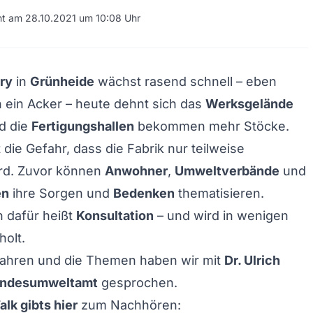
cht am 28.10.2021 um 10:08 Uhr
ry
in
Grünheide
wächst rasend schnell – eben
 ein Acker – heute dehnt sich das
Werksgelände
d die
Fertigungshallen
bekommen mehr Stöcke.
 die Gefahr, dass die Fabrik nur teilweise
rd. Zuvor können
Anwohner
,
Umweltverbände
und
en
ihre Sorgen und
Bedenken
thematisieren.
 dafür heißt
Konsultation
– und wird in wenigen
olt.
fahren und die Themen haben wir mit
Dr. Ulrich
andesumweltamt
gesprochen.
lk gibts hier
zum Nachhören: