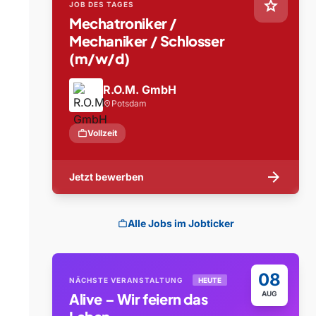
star
JOB DES TAGES
Mechatroniker /
Mechaniker / Schlosser
(m/w/d)
R.O.M. GmbH
Potsdam
location_on
work
Vollzeit
arrow_forward
Jetzt bewerben
Alle Jobs im Jobticker
work
08
NÄCHSTE VERANSTALTUNG
HEUTE
AUG
Alive – Wir feiern das