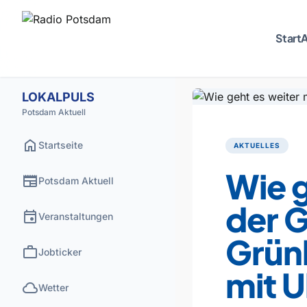
Start
A
LOKALPULS
Potsdam Aktuell
home
Startseite
AKTUELLES
Wie g
newspaper
Potsdam Aktuell
der G
event
Veranstaltungen
Grünh
work
Jobticker
mit U
cloud
Wetter