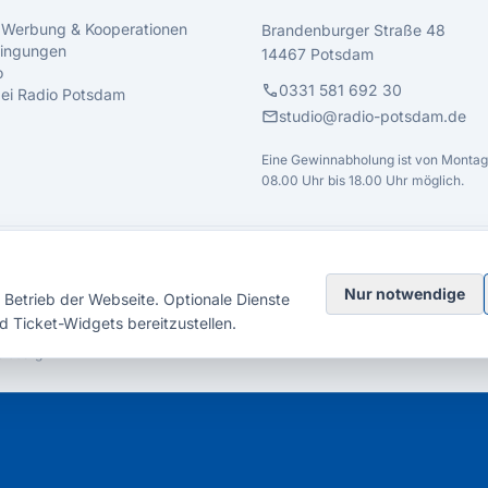
 Werbung & Kooperationen
Brandenburger Straße 48
ingungen
14467 Potsdam
o
call
0331 581 692 30
 bei Radio Potsdam
mail
studio@radio-potsdam.de
Eine Gewinnabholung ist von Montag 
08.00 Uhr bis 18.00 Uhr möglich.
Nur notwendige
Betrieb der Webseite. Optionale Dienste
d Ticket-Widgets bereitzustellen.
elsberg