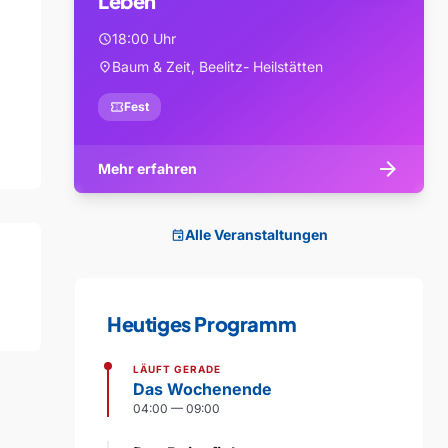
Leben
18:00 Uhr
schedule
Baum & Zeit, Beelitz- Heilstätten
location_on
confirmation_number
Fest
arrow_forward
Mehr erfahren
Alle Veranstaltungen
event
Heutiges Programm
LÄUFT GERADE
Das Wochenende
04:00 — 09:00