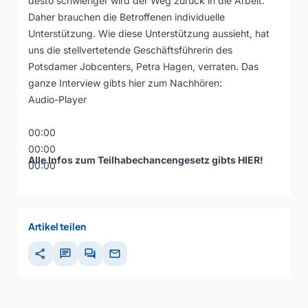
desto schwieriger wird der Weg zurück in die Arbeit.
Daher brauchen die Betroffenen individuelle
Unterstützung. Wie diese Unterstützung aussieht, hat
uns die stellvertetende Geschäftsführerin des
Potsdamer Jobcenters, Petra Hagen, verraten. Das
ganze Interview gibts hier zum Nachhören:
Audio-Player
00:00
00:00
Alle Infos zum Teilhabechancengesetz gibts
HIER
!
00:00
Artikel teilen
share
chat
forum
mail