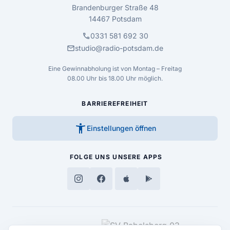
Brandenburger Straße 48
14467 Potsdam
call
0331 581 692 30
mail
studio@radio-potsdam.de
Eine Gewinnabholung ist von Montag – Freitag
08.00 Uhr bis 18.00 Uhr möglich.
BARRIEREFREIHEIT
accessibility_new
Einstellungen öffnen
FOLGE UNS
UNSERE APPS
MEDIENPARTNER