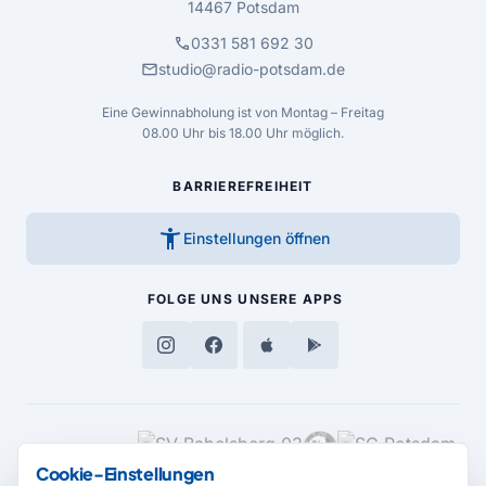
14467 Potsdam
call
0331 581 692 30
mail
studio@radio-potsdam.de
Eine Gewinnabholung ist von Montag – Freitag
08.00 Uhr bis 18.00 Uhr möglich.
BARRIEREFREIHEIT
accessibility_new
Einstellungen öffnen
FOLGE UNS
UNSERE APPS
MEDIENPARTNER
Cookie-Einstellungen