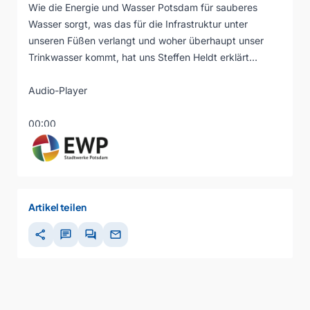
Wie die Energie und Wasser Potsdam für sauberes
Wasser sorgt, was das für die Infrastruktur unter
unseren Füßen verlangt und woher überhaupt unser
Trinkwasser kommt, hat uns Steffen Heldt erklärt…
Audio-Player
00:00
00:00
00:00
Artikel teilen
share
chat
forum
mail