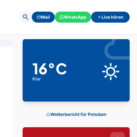
search
Mail
WhatsApp
Live hören
mail
play_arrow
clou
POTSDAM AKTUELL
16°C
clear_day
Klar
Wetterbericht für Potsdam
cloud