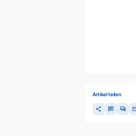
Artikel teilen
share
chat
forum
ma