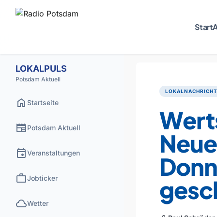
Start
A
LOKALPULS
Potsdam Aktuell
LOKALNACHRICH
home
Startseite
Wert
newspaper
Potsdam Aktuell
Neue
event
Veranstaltungen
Donn
work
Jobticker
gesc
cloud
Wetter