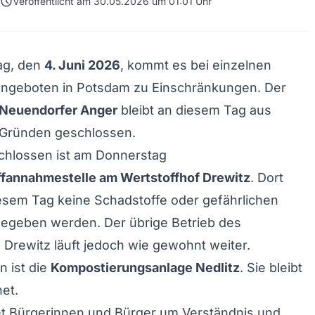
schedule
Veröffentlicht am 30.05.2026 um 01:01 Uhr
ag, den
4. Juni 2026
, kommt es bei einzelnen
ngeboten in Potsdam zu Einschränkungen. Der
 Neuendorfer Anger
bleibt an diesem Tag aus
n Gründen geschlossen.
chlossen ist am Donnerstag
fannahmestelle am Wertstoffhof Drewitz
. Dort
esem Tag keine Schadstoffe oder gefährlichen
gegeben werden. Der übrige Betrieb des
 Drewitz läuft jedoch wie gewohnt weiter.
n ist die
Kompostierungsanlage Nedlitz
. Sie bleibt
net.
tet Bürgerinnen und Bürger um Verständnis und