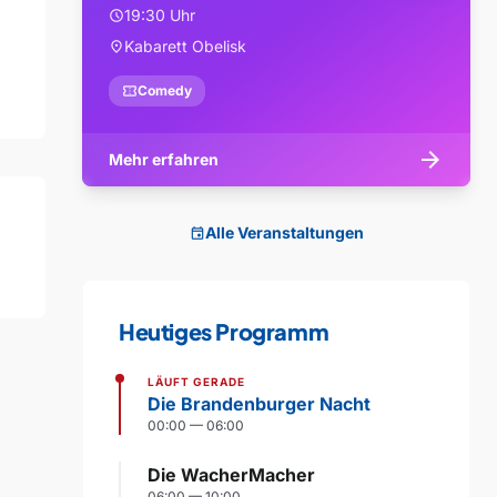
19:30 Uhr
schedule
Kabarett Obelisk
location_on
confirmation_number
Comedy
arrow_forward
Mehr erfahren
Alle Veranstaltungen
event
Heutiges Programm
LÄUFT GERADE
Die Brandenburger Nacht
00:00 — 06:00
Die WacherMacher
06:00 — 10:00