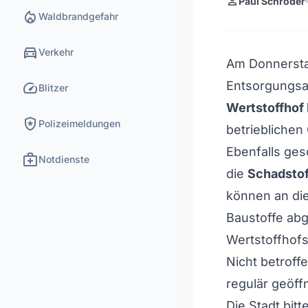
person
Paul Schröder
local_fire_department
Waldbrandgefahr
directions_car
Verkehr
Am Donnerst
speed
Entsorgungsa
Blitzer
Wertstoffhof
local_police
Polizeimeldungen
betriebliche
Ebenfalls ges
medical_services
Notdienste
die
Schadstof
können an di
Baustoffe ab
Wertstoffhofs
Nicht betroffe
regulär geöff
Die Stadt bit