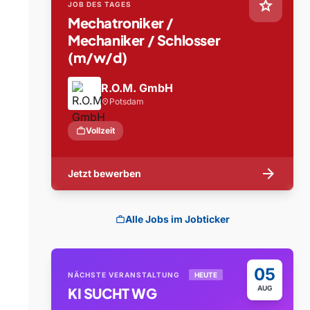
star
JOB DES TAGES
Mechatroniker /
Mechaniker / Schlosser
(m/w/d)
R.O.M. GmbH
Potsdam
location_on
work
Vollzeit
arrow_forward
Jetzt bewerben
Alle Jobs im Jobticker
work
05
NÄCHSTE VERANSTALTUNG
HEUTE
AUG
KI SUCHT WG