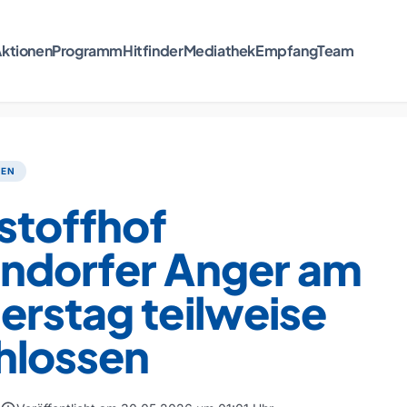
ktionen
Programm
Hitfinder
Mediathek
Empfang
Team
TEN
stoffhof
ndorfer Anger am
erstag teilweise
hlossen