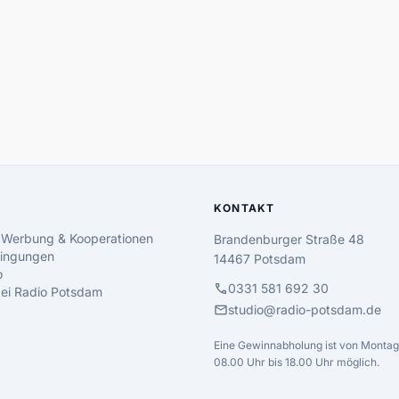
KONTAKT
 Werbung & Kooperationen
Brandenburger Straße 48
ingungen
14467 Potsdam
o
call
0331 581 692 30
 bei Radio Potsdam
mail
studio@radio-potsdam.de
Eine Gewinnabholung ist von Montag 
08.00 Uhr bis 18.00 Uhr möglich.