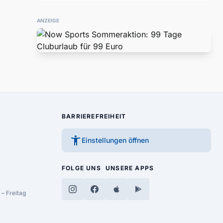
ANZEIGE
BARRIEREFREIHEIT
accessibility_new
Einstellungen öffnen
FOLGE UNS
UNSERE APPS
– Freitag