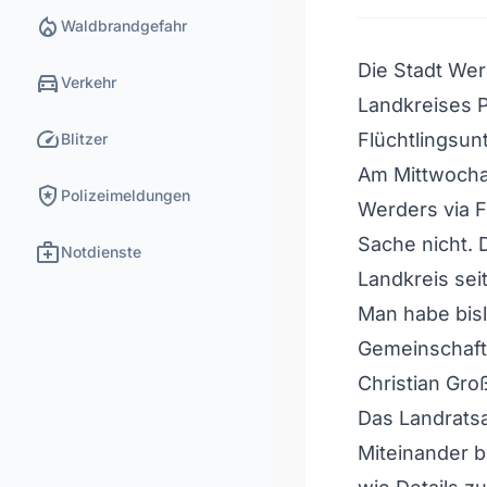
local_fire_department
Waldbrandgefahr
Die Stadt Wer
directions_car
Verkehr
Landkreises 
speed
Flüchtlingsun
Blitzer
Am Mittwocha
local_police
Polizeimeldungen
Werders via F
Sache nicht. D
medical_services
Notdienste
Landkreis sei
Man habe bisl
Gemeinschafts
Christian Gro
Das Landratsa
Miteinander b