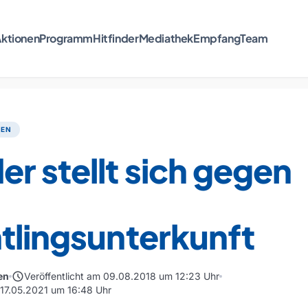
ktionen
Programm
Hitfinder
Mediathek
Empfang
Team
TEN
r stellt sich gegen
tlingsunterkunft
schedule
en
Veröffentlicht am 09.08.2018 um 12:23 Uhr
m 17.05.2021 um 16:48 Uhr