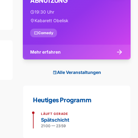
ABNUTZUNG
19:30 Uhr
schedule
Kabarett Obelisk
location_on
confirmation_number
Comedy
arrow_forward
Mehr erfahren
Alle Veranstaltungen
event
Heutiges Programm
LÄUFT GERADE
Spätschicht
21:00 — 23:59