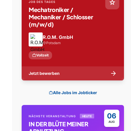
star
JOB DES TAGES
Mechatroniker /
Mechaniker / Schlosser
(m/w/d)
R.O.M. GmbH
Potsdam
location_on
work
Vollzeit
arrow_forward
Jetzt bewerben
Alle Jobs im Jobticker
work
06
NÄCHSTE VERANSTALTUNG
HEUTE
AUG
IN DER BLÜTE MEINER