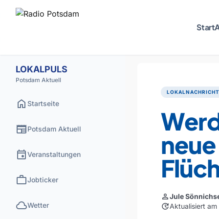
Start
A
LOKALPULS
Potsdam Aktuell
LOKALNACHRICH
home
Startseite
Werde
newspaper
Potsdam Aktuell
neue
event
Veranstaltungen
Flüch
work
Jobticker
person
Jule Sönnichs
cloud
Wetter
update
Aktualisiert a