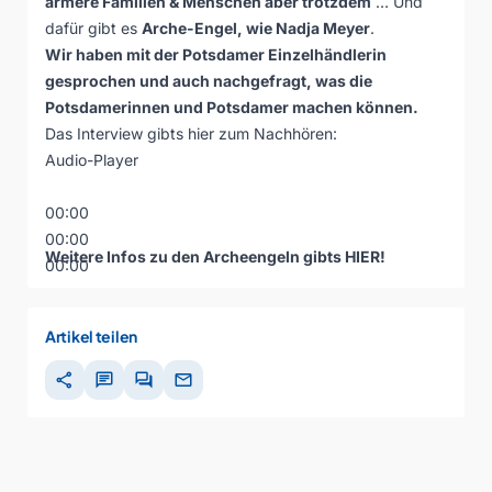
ärmere Familien & Menschen aber trotzdem
… Und
dafür gibt es
Arche-Engel, wie Nadja Meyer
.
Wir haben mit der Potsdamer Einzelhändlerin
gesprochen und auch nachgefragt, was die
Potsdamerinnen und Potsdamer machen können.
Das Interview gibts hier zum Nachhören:
Audio-Player
00:00
00:00
Weitere Infos zu den Archeengeln gibts
HIER
!
00:00
Artikel teilen
share
chat
forum
mail