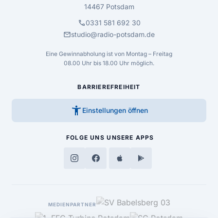
14467 Potsdam
call
0331 581 692 30
mail
studio@radio-potsdam.de
Eine Gewinnabholung ist von Montag – Freitag
08.00 Uhr bis 18.00 Uhr möglich.
BARRIEREFREIHEIT
accessibility_new
Einstellungen öffnen
FOLGE UNS
UNSERE APPS
MEDIENPARTNER