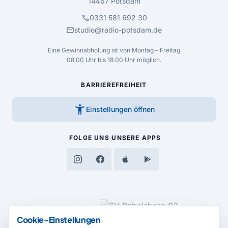
14467 Potsdam
call
0331 581 692 30
mail
studio@radio-potsdam.de
Eine Gewinnabholung ist von Montag – Freitag
08.00 Uhr bis 18.00 Uhr möglich.
BARRIEREFREIHEIT
accessibility_new
Einstellungen öffnen
FOLGE UNS
UNSERE APPS
MEDIENPARTNER
Cookie-Einstellungen