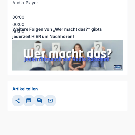
Audio-Player
00:00
00:00
Weitere Folgen von „Wer macht das?“ gibts
00:00
jederzeit
HIER um Nachhören
!
Artikel teilen
share
chat
forum
mail