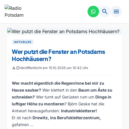
search
menu
AKTUELLES
Wer putzt die Fenster an Potsdams
Hochhäusern?
person
schedule
Veröffentlicht am 15.10.2025 um 10:42 Uhr
Wer macht eigentlich die Regenrinne bei mir zu
Hause sauber?
Wer klettert in den
Baum um Äste zu
schneiden?
Wer turnt auf Gerüsten rum um
Dinge in
luftiger Höhe zu montieren
? Björn Geske hat die
Antwort herausgefunden:
Industriekletterer!
Er ist nach
Drewitz, ins
Berufskletterzentrum
,
gefahren …