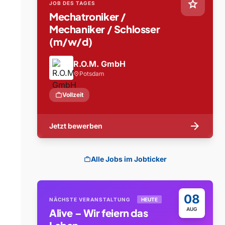
star
JOB DES TAGES
Mechatroniker /
Mechaniker / Schlosser
(m/w/d)
R.O.M. GmbH
Potsdam
location_on
work
Vollzeit
arrow_forward
Jetzt bewerben
Alle Jobs im Jobticker
work
08
NÄCHSTE VERANSTALTUNG
HEUTE
AUG
Alive – Wir feiern das