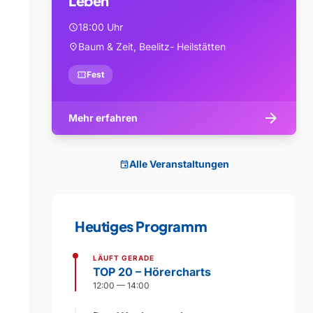
Leben
18:00 Uhr
schedule
Baum & Zeit, Beelitz- Heilstätten
location_on
confirmation_number
Fest
arrow_forward
Mehr erfahren
Alle Veranstaltungen
event
Heutiges Programm
LÄUFT GERADE
TOP 20 – Hörercharts
12:00 — 14:00