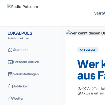
Start
A
LOKALPULS
Potsdam Aktuell
home
Startseite
AKTUELLES
Wer 
newspaper
Potsdam Aktuell
aus 
event
Veranstaltungen
work
Jobticker
person
schedule
Veröffentli
update
Aktualisiert a
cloud
Wetter