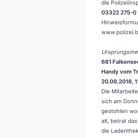
die Polizeiin
03322 275-0
Hinweisformul
www.polizei.
Ursprungsmel
681 Falkense
Handy vom Tr
20.09.2018, 1
Die Mitarbeit
sich am Donne
gestohlen wor
alt, betrat da
die Ladenthe