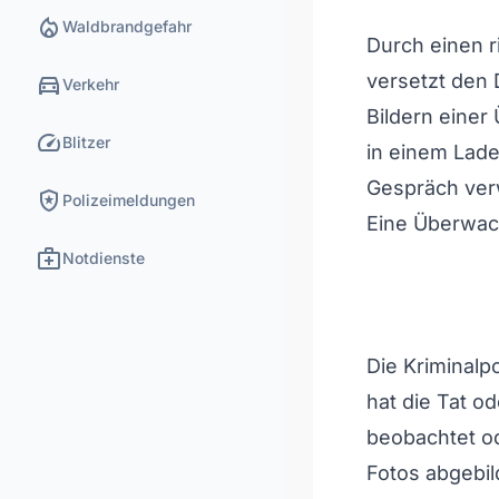
local_fire_department
Waldbrandgefahr
Durch einen ri
directions_car
versetzt den
Verkehr
Bildern eine
speed
Blitzer
in einem Laden
Gespräch verw
local_police
Polizeimeldungen
Eine Überwac
medical_services
Notdienste
Die Kriminalpo
hat die Tat o
beobachtet od
Fotos abgebi