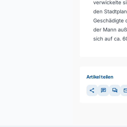
verwickelte s
den Stadtplan
Geschädigte d
der Mann auß
sich auf ca. 6
Artikel teilen
share
chat
forum
ma