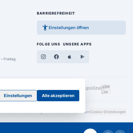
BARRIEREFREIHEIT
accessibility_new
Einstellungen öffnen
FOLGE UNS
UNSERE APPS
– Freitag
Einstellungen
Alle akzeptieren
Barrierefreiheitserklärung
AGB
Datenschutz
Impressum
Cookie-Einstellungen