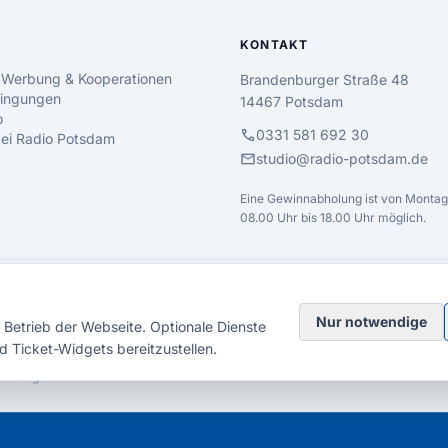
KONTAKT
 Werbung & Kooperationen
Brandenburger Straße 48
ingungen
14467 Potsdam
o
call
0331 581 692 30
 bei Radio Potsdam
mail
studio@radio-potsdam.de
Eine Gewinnabholung ist von Montag 
08.00 Uhr bis 18.00 Uhr möglich.
Nur notwendige
Betrieb der Webseite. Optionale Dienste
d Ticket-Widgets bereitzustellen.
elsberg