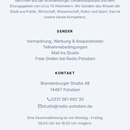
berichten aus der Brandenburger Landeshauptstadt und dem
Einzugsgebiet von circa 70 Kilometern. Wir bündeln das Wissen der
Stadt aus Politik, Wirtschaft, Wissenschaft, Kultur und Sport. Das ist
unsere lokale Kompetenz.
SENDER
Vermarktung, Werbung & Kooperationen
Teilnahmebedingungen
Mail ins Studio
Freie Stellen bei Radio Potsdam
KONTAKT
Brandenburger Straße 48
14467 Potsdam
call
0331 581 692 30
mail
studio@radio-potsdam.de
Eine Gewinnabholung ist von Montag – Freitag
08.00 Uhr bis 18.00 Uhr möglich.