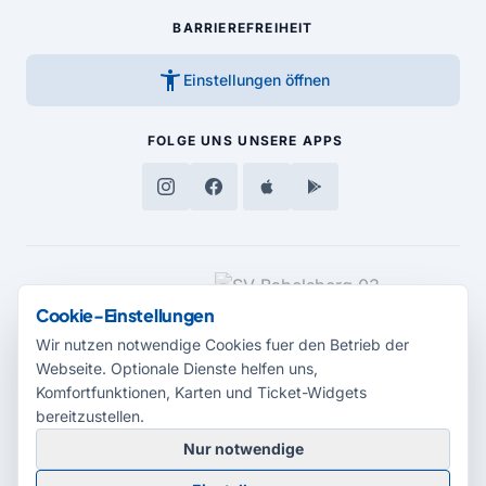
BARRIEREFREIHEIT
accessibility_new
Einstellungen öffnen
FOLGE UNS
UNSERE APPS
MEDIENPARTNER
Cookie-Einstellungen
Wir nutzen notwendige Cookies fuer den Betrieb der
Webseite. Optionale Dienste helfen uns,
Komfortfunktionen, Karten und Ticket-Widgets
bereitzustellen.
Nur notwendige
© 2026 Radio Potsdam. Webseite entwickelt durch die
Medienagentur