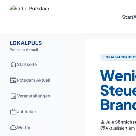
Start
A
LOKALPULS
Potsdam Aktuell
LOKALNACHRICH
home
Startseite
Weni
newspaper
Potsdam Aktuell
Steu
event
Veranstaltungen
Bran
work
Jobticker
person
Jule Sönnichs
cloud
Wetter
update
Aktualisiert a