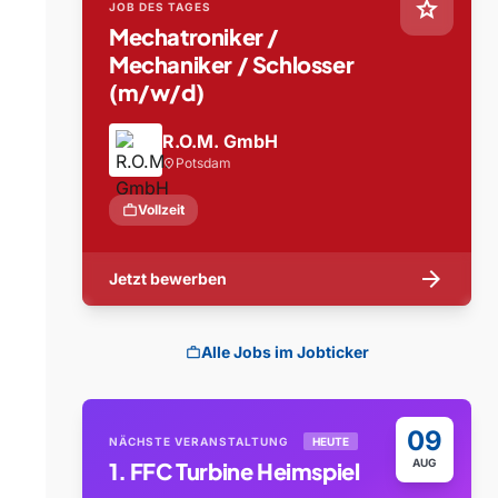
star
JOB DES TAGES
Mechatroniker /
Mechaniker / Schlosser
(m/w/d)
R.O.M. GmbH
Potsdam
location_on
work
Vollzeit
arrow_forward
Jetzt bewerben
Alle Jobs im Jobticker
work
09
NÄCHSTE VERANSTALTUNG
HEUTE
AUG
1. FFC Turbine Heimspiel