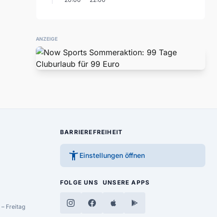
ANZEIGE
BARRIEREFREIHEIT
accessibility_new
Einstellungen öffnen
FOLGE UNS
UNSERE APPS
– Freitag