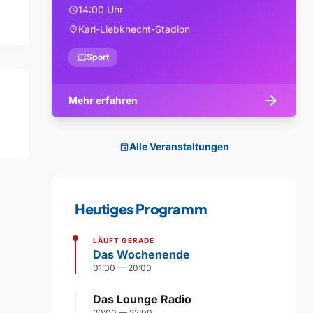
14:00 Uhr
schedule
Karl-Liebknecht-Stadion
location_on
confirmation_number
Sport
arrow_forward
Mehr erfahren
Alle Veranstaltungen
event
Heutiges Programm
LÄUFT GERADE
Das Wochenende
01:00 — 20:00
Das Lounge Radio
20:00 — 22:00