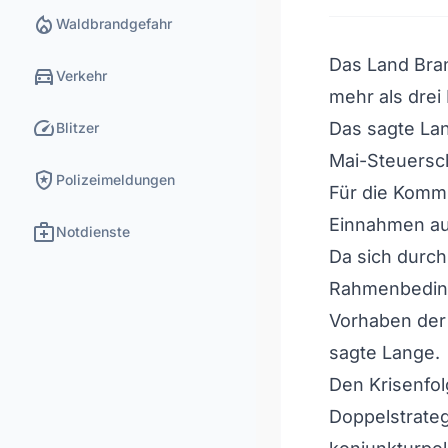
local_fire_department
Waldbrandgefahr
Das Land Bran
directions_car
Verkehr
mehr als drei
speed
Das sagte Lan
Blitzer
Mai-Steuersc
local_police
Polizeimeldungen
Für die Kommu
Einnahmen au
medical_services
Notdienste
Da sich durch
Rahmenbeding
Vorhaben der 
sagte Lange.
Den Krisenfol
Doppelstrateg