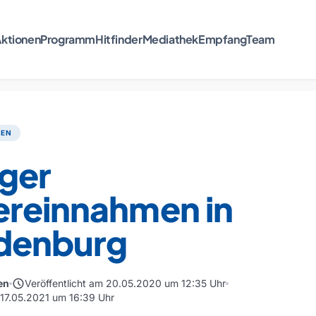
ktionen
Programm
Hitfinder
Mediathek
Empfang
Team
TEN
ger
ereinnahmen in
denburg
schedule
en
Veröffentlicht am 20.05.2020 um 12:35 Uhr
m 17.05.2021 um 16:39 Uhr