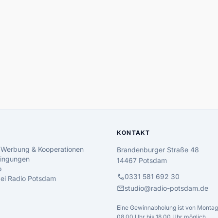
KONTAKT
 Werbung & Kooperationen
Brandenburger Straße 48
ingungen
14467 Potsdam
o
call
0331 581 692 30
 bei Radio Potsdam
mail
studio@radio-potsdam.de
Eine Gewinnabholung ist von Montag 
08.00 Uhr bis 18.00 Uhr möglich.