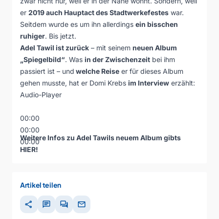
zwar nicht nur, weil er in der Nähe wohnt. Sondern, weil
er
2019 auch Hauptact des Stadtwerkefestes
war.
Seitdem wurde es um ihn allerdings
ein bisschen
ruhiger
. Bis jetzt.
Adel Tawil ist zurück
– mit seinem
neuen Album
„Spiegelbild“
. Was
in der Zwischenzeit
bei ihm
passiert ist – und
welche Reise
er für dieses Album
gehen musste, hat er Domi Krebs
im Interview
erzählt:
Audio-Player
00:00
00:00
Weitere Infos zu Adel Tawils neuem Album gibts
00:00
HIER
!
Artikel teilen
share
chat
forum
mail