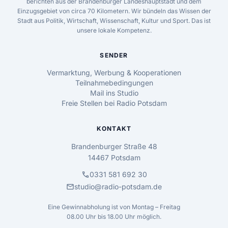
berichten aus der Brandenburger Landeshauptstadt und dem
Einzugsgebiet von circa 70 Kilometern. Wir bündeln das Wissen der
Stadt aus Politik, Wirtschaft, Wissenschaft, Kultur und Sport. Das ist
unsere lokale Kompetenz.
SENDER
Vermarktung, Werbung & Kooperationen
Teilnahmebedingungen
Mail ins Studio
Freie Stellen bei Radio Potsdam
KONTAKT
Brandenburger Straße 48
14467 Potsdam
call
0331 581 692 30
mail
studio@radio-potsdam.de
Eine Gewinnabholung ist von Montag – Freitag
08.00 Uhr bis 18.00 Uhr möglich.