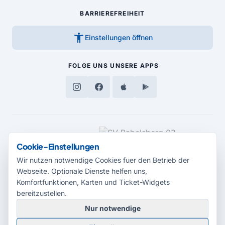
BARRIEREFREIHEIT
accessibility_new
Einstellungen öffnen
FOLGE UNS
UNSERE APPS
MEDIENPARTNER
Cookie-Einstellungen
Wir nutzen notwendige Cookies fuer den Betrieb der
Webseite. Optionale Dienste helfen uns,
Komfortfunktionen, Karten und Ticket-Widgets
bereitzustellen.
Nur notwendige
© 2026 Radio Potsdam. Webseite entwickelt durch die
Medienagentur