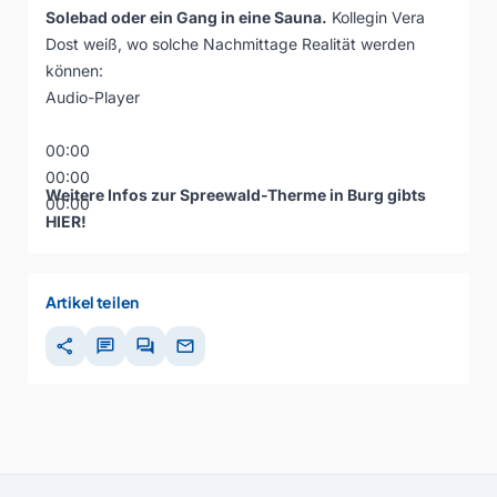
Solebad oder ein Gang in eine Sauna.
Kollegin Vera
Dost weiß, wo solche Nachmittage Realität werden
können:
Audio-Player
00:00
00:00
Weitere Infos zur Spreewald-Therme in Burg gibts
00:00
HIER
!
Artikel teilen
share
chat
forum
mail