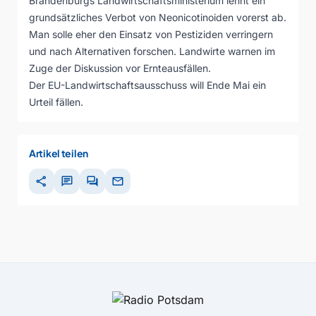
Brandenburgs Landwirtschaftsministerium lehnt ein
grundsätzliches Verbot von Neonicotinoiden vorerst ab.
Man solle eher den Einsatz von Pestiziden verringern
und nach Alternativen forschen. Landwirte warnen im
Zuge der Diskussion vor Ernteausfällen.
Der EU-Landwirtschaftsausschuss will Ende Mai ein
Urteil fällen.
Artikel teilen
share
chat
forum
mail