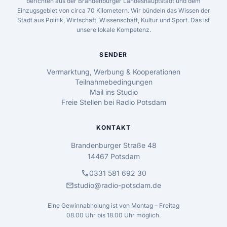
berichten aus der Brandenburger Landeshauptstadt und dem
Einzugsgebiet von circa 70 Kilometern. Wir bündeln das Wissen der
Stadt aus Politik, Wirtschaft, Wissenschaft, Kultur und Sport. Das ist
unsere lokale Kompetenz.
SENDER
Vermarktung, Werbung & Kooperationen
Teilnahmebedingungen
Mail ins Studio
Freie Stellen bei Radio Potsdam
KONTAKT
Brandenburger Straße 48
14467 Potsdam
call
0331 581 692 30
mail
studio@radio-potsdam.de
Eine Gewinnabholung ist von Montag – Freitag
08.00 Uhr bis 18.00 Uhr möglich.