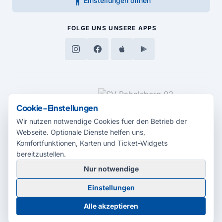
accessibility_new
Einstellungen öffnen
FOLGE UNS
UNSERE APPS
MEDIENPARTNER
Cookie-Einstellungen
Wir nutzen notwendige Cookies fuer den Betrieb der
Webseite. Optionale Dienste helfen uns,
Komfortfunktionen, Karten und Ticket-Widgets
bereitzustellen.
Nur notwendige
© 2026 Radio Potsdam. Webseite entwickelt durch die
Medienagentur
Einstellungen
Babelsberg
Barrierefreiheitserklärung
AGB
Datenschutz
Impressum
Alle akzeptieren
Cookie-Einstellungen