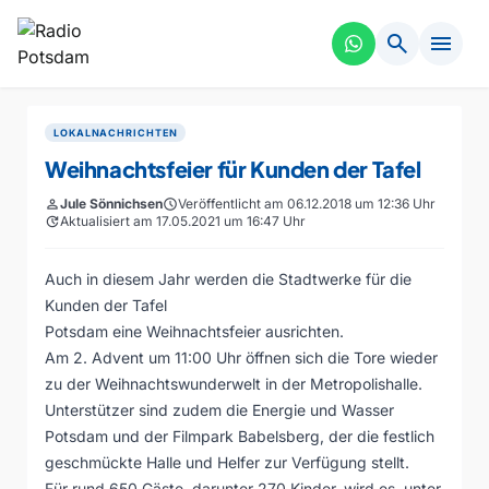
search
menu
LOKALNACHRICHTEN
Weihnachtsfeier für Kunden der Tafel
person
Jule Sönnichsen
schedule
Veröffentlicht am 06.12.2018 um 12:36 Uhr
update
Aktualisiert am 17.05.2021 um 16:47 Uhr
Auch in diesem Jahr werden die Stadtwerke für die
Kunden der Tafel
Potsdam eine Weihnachtsfeier ausrichten.
Am 2. Advent um 11:00 Uhr öffnen sich die Tore wieder
zu der Weihnachtswunderwelt in der Metropolishalle.
Unterstützer sind zudem die Energie und Wasser
Potsdam und der Filmpark Babelsberg, der die festlich
geschmückte Halle und Helfer zur Verfügung stellt.
Für rund 650 Gäste, darunter 270 Kinder, wird es, unter