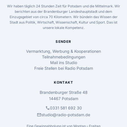
Wir haben täglich 24 Stunden Zeit für Potsdam und die Mittelmark. Wir
berichten aus der Brandenburger Landeshauptstadt und dem
Einzugsgebiet von circa 70 Kilometern. Wir bündeln das Wissen der
Stadt aus Politik, Wirtschaft, Wissenschaft, Kultur und Sport. Das ist
unsere lokale Kompetenz.
SENDER
Vermarktung, Werbung & Kooperationen
Teilnahmebedingungen
Mail ins Studio
Freie Stellen bei Radio Potsdam
KONTAKT
Brandenburger Straße 48
14467 Potsdam
call
0331 581 692 30
mail
studio@radio-potsdam.de
Eine Gewinnabholung ist von Montag – Freitag