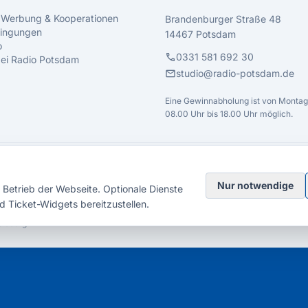
 Werbung & Kooperationen
Brandenburger Straße 48
ingungen
14467 Potsdam
o
call
0331 581 692 30
 bei Radio Potsdam
mail
studio@radio-potsdam.de
Eine Gewinnabholung ist von Montag 
08.00 Uhr bis 18.00 Uhr möglich.
Nur notwendige
Betrieb der Webseite. Optionale Dienste
d Ticket-Widgets bereitzustellen.
elsberg