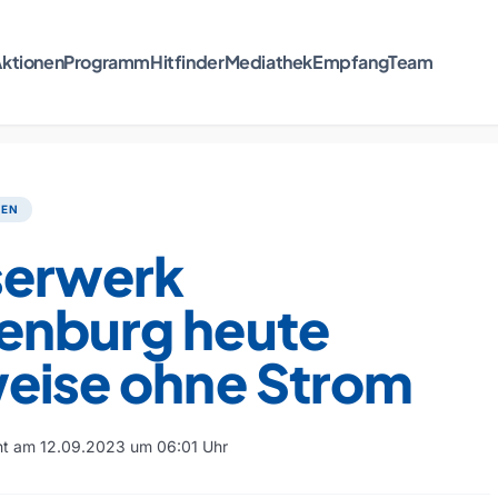
ktionen
Programm
Hitfinder
Mediathek
Empfang
Team
TEN
erwerk
enburg heute
weise ohne Strom
cht am 12.09.2023 um 06:01 Uhr