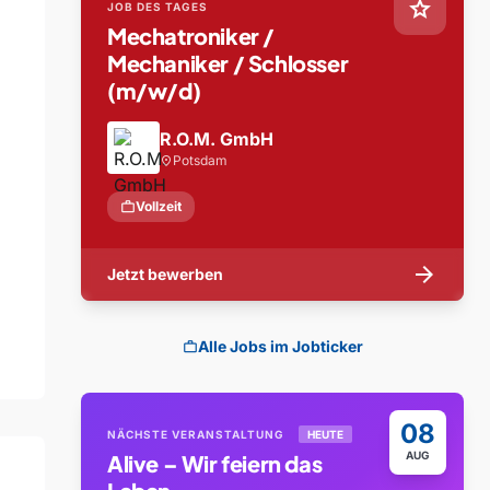
star
JOB DES TAGES
Mechatroniker /
Mechaniker / Schlosser
(m/w/d)
R.O.M. GmbH
Potsdam
location_on
work
Vollzeit
arrow_forward
Jetzt bewerben
Alle Jobs im Jobticker
work
08
NÄCHSTE VERANSTALTUNG
HEUTE
AUG
Alive – Wir feiern das