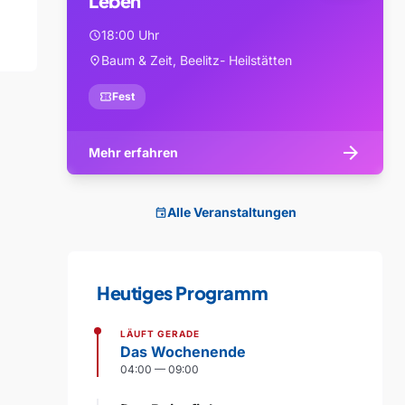
Leben
18:00 Uhr
schedule
Baum & Zeit, Beelitz- Heilstätten
location_on
confirmation_number
Fest
arrow_forward
Mehr erfahren
Alle Veranstaltungen
event
Heutiges Programm
LÄUFT GERADE
Das Wochenende
04:00 — 09:00