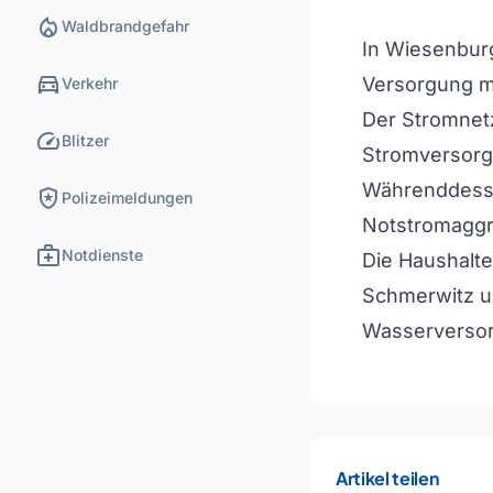
local_fire_department
Waldbrandgefahr
In Wiesenbur
directions_car
Versorgung m
Verkehr
Der Stromnetz
speed
Blitzer
Stromversorg
Währenddesse
local_police
Polizeimeldungen
Notstromaggr
medical_services
Notdienste
Die Haushalte
Schmerwitz u
Wasserversor
Artikel teilen