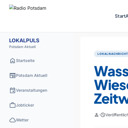
Start
A
LOKALPULS
Potsdam Aktuell
LOKALNACHRICH
home
Startseite
Wass
newspaper
Potsdam Aktuell
Wies
event
Veranstaltungen
Zeit
work
Jobticker
person
schedule
Veröffentli
cloud
Wetter