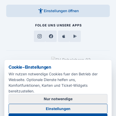
accessibility_new
Einstellungen öffnen
FOLGE UNS
UNSERE APPS
MEDIENPARTNER
Cookie-Einstellungen
Wir nutzen notwendige Cookies fuer den Betrieb der
Webseite. Optionale Dienste helfen uns,
Komfortfunktionen, Karten und Ticket-Widgets
bereitzustellen.
Nur notwendige
© 2026 Radio Potsdam. Webseite entwickelt durch die
Medienagentur
Einstellungen
Babelsberg
Barrierefreiheitserklärung
AGB
Datenschutz
Impressum