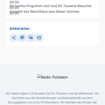
00:00
Ein buntes Programm und rund 60 Tausend Besucher
00:00
erwartet das Waschhaus also diesen Sommer.
00:00
Artikel teilen
share
chat
forum
mail
Wir haben täglich 24 Stunden Zeit für Potsdam und die Mittelmark. Wir
berichten aus der Brandenburger Landeshauptstadt und dem
Einzugsgebiet von circa 70 Kilometern. Wir bündeln das Wissen der