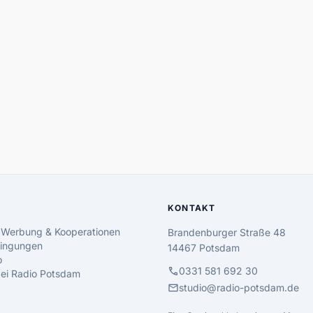
KONTAKT
 Werbung & Kooperationen
Brandenburger Straße 48
ingungen
14467 Potsdam
o
call
0331 581 692 30
 bei Radio Potsdam
mail
studio@radio-potsdam.de