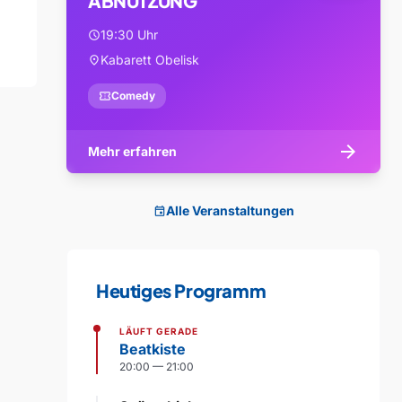
ABNUTZUNG
19:30 Uhr
schedule
Kabarett Obelisk
location_on
confirmation_number
Comedy
arrow_forward
Mehr erfahren
Alle Veranstaltungen
event
Heutiges Programm
LÄUFT GERADE
Beatkiste
20:00 — 21:00