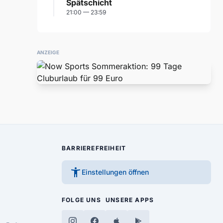
Spätschicht
21:00 — 23:59
ANZEIGE
BARRIEREFREIHEIT
accessibility_new
Einstellungen öffnen
FOLGE UNS
UNSERE APPS