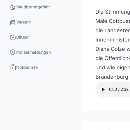
local_fire_department
Waldbrandgefahr
Die Stimmung
directions_car
Male Cottbuse
Verkehr
die Landesreg
speed
Blitzer
Innenminister
Diana Golze w
local_police
Polizeimeldungen
die Öffentlich
medical_services
und wie eigen
Notdienste
Brandenburg i