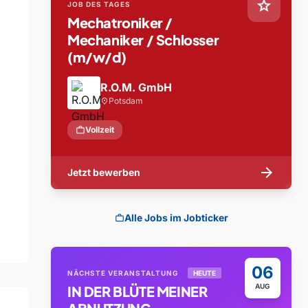
star
JOB DES TAGES
Mechatroniker /
Mechaniker / Schlosser
(m/w/d)
R.O.M. GmbH
Potsdam
location_on
work
Vollzeit
arrow_forward
Jetzt bewerben
Alle Jobs im Jobticker
work
06
NÄCHSTE VERANSTALTUNG
HEUTE
AUG
IN DER BLÜTE MEINER