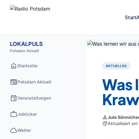
Start
A
LOKALPULS
Potsdam Aktuell
home
Startseite
AKTUELLES
Was l
newspaper
Potsdam Aktuell
Krawa
event
Veranstaltungen
work
Jobticker
person
Jule Sönnichs
update
Aktualisiert am
cloud
Wetter