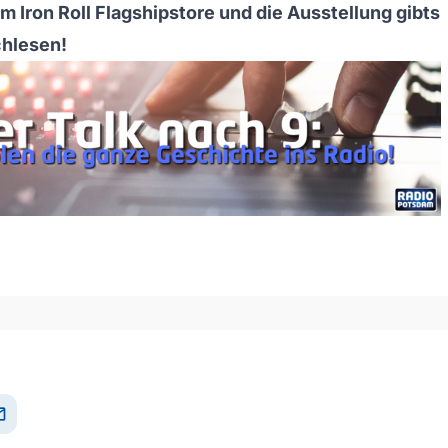
m Iron Roll Flagshipstore und die Ausstellung gibts
hlesen!
och/Runter benutzen, um die Lautstärke zu regeln.
il