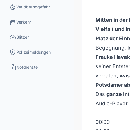
local_fire_department
Waldbrandgefahr
Mitten in der
directions_car
Verkehr
Vielfalt und I
speed
Blitzer
Platz der Einh
Begegnung, I
local_police
Polizeimeldungen
Frauke Havek
medical_services
seiner Entste
Notdienste
verraten,
was
Potsdamer ab 
Das
ganze Int
Audio-Player
00:00