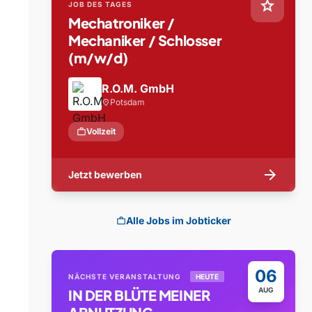
star
JOB DES TAGES
Mechatroniker /
Mechaniker / Schlosser
(m/w/d)
R.O.M. GmbH
Potsdam
location_on
work
Vollzeit
arrow_forward
Jetzt bewerben
Alle Jobs im Jobticker
work
06
NÄCHSTE VERANSTALTUNG
HEUTE
AUG
IN DER BLÜTE MEINER