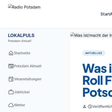
Start
A
LOKALPULS
Potsdam Aktuell
home
Startseite
AKTUELLES
Was i
newspaper
Potsdam Aktuell
Roll 
event
Veranstaltungen
Pots
work
Jobticker
cloud
Wetter
person
schedule
Veröffentli