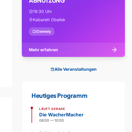
ABNUTZUNG
19:30 Uhr
schedule
Kabarett Obelisk
location_on
confirmation_number
Comedy
arrow_forward
Mehr erfahren
Alle Veranstaltungen
event
Heutiges Programm
LÄUFT GERADE
Die WacherMacher
06:00 — 10:00