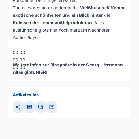
Potsdamer Dschungel erwartet.
Thema waren unter anderem die
Weißbuscheläffchen,
exotische Schönheiten und ein Blick hinter die
Kulissen der Lebensmittelproduktion
. Alles
ausführliche gibts hier noch mal zum Nachhören:
Audio-Player
00:00
00:00
Weitere Infos zur Biosphäre in der Georg-Herrmann-
00:00
Allee gibts
HIER
!
Artikel teilen
share
chat
forum
mail