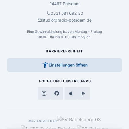
14467 Potsdam
call
0331 581 692 30
mail
studio@radio-potsdam.de
Eine Gewinnabholung ist von Montag – Freitag
08.00 Uhr bis 18.00 Uhr möglich.
BARRIEREFREIHEIT
accessibility_new
Einstellungen öffnen
FOLGE UNS
UNSERE APPS
MEDIENPARTNER