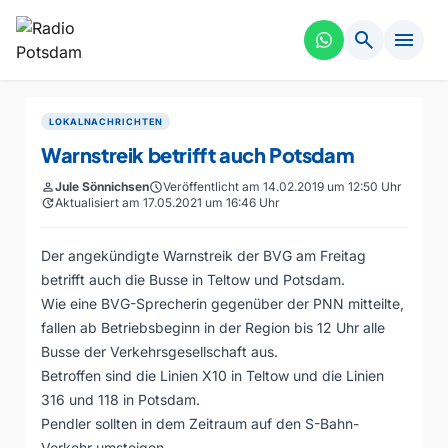
search
menu
LOKALNACHRICHTEN
Warnstreik betrifft auch Potsdam
person
Jule Sönnichsen
schedule
Veröffentlicht am 14.02.2019 um 12:50 Uhr
update
Aktualisiert am 17.05.2021 um 16:46 Uhr
Der angekündigte Warnstreik der BVG am Freitag
betrifft auch die Busse in Teltow und Potsdam.
Wie eine BVG-Sprecherin gegenüber der PNN mitteilte,
fallen ab Betriebsbeginn in der Region bis 12 Uhr alle
Busse der Verkehrsgesellschaft aus.
Betroffen sind die Linien X10 in Teltow und die Linien
316 und 118 in Potsdam.
Pendler sollten in dem Zeitraum auf den S-Bahn-
Verkehr umsteigen.