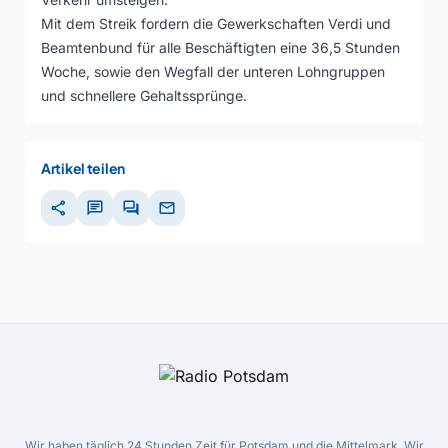
Mit dem Streik fordern die Gewerkschaften Verdi und
Beamtenbund für alle Beschäftigten eine 36,5 Stunden
Woche, sowie den Wegfall der unteren Lohngruppen
und schnellere Gehaltssprünge.
Artikel teilen
share
chat
forum
mail
Wir haben täglich 24 Stunden Zeit für Potsdam und die Mittelmark. Wir