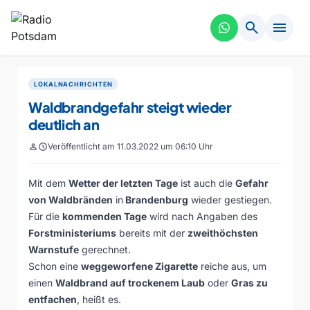
search
menu
LOKALNACHRICHTEN
Waldbrandgefahr steigt wieder
deutlich an
person
schedule
Veröffentlicht am 11.03.2022 um 06:10 Uhr
Mit dem
Wetter der letzten Tage
ist auch die
Gefahr
von Waldbränden
in
Brandenburg
wieder gestiegen.
Für die
kommenden Tage
wird nach Angaben des
Forstministeriums
bereits mit der
zweithöchsten
Warnstufe
gerechnet.
Schon eine
weggeworfene Zigarette
reiche aus, um
einen
Waldbrand auf trockenem Laub
oder
Gras zu
entfachen
, heißt es.