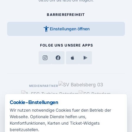
08.00 Uhr bis 18.00 Uhr möglich.
BARRIEREFREIHEIT
accessibility_new
Einstellungen öffnen
FOLGE UNS
UNSERE APPS
MEDIENPARTNER
Cookie-Einstellungen
Wir nutzen notwendige Cookies fuer den Betrieb der
Webseite. Optionale Dienste helfen uns,
Komfortfunktionen, Karten und Ticket-Widgets
bereitzustellen.