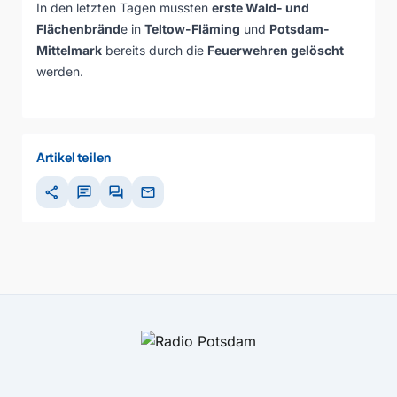
In den letzten Tagen mussten
erste Wald- und
Flächenbränd
e in
Teltow-Fläming
und
Potsdam-
Mittelmark
bereits durch die
Feuerwehren gelöscht
werden.
Artikel teilen
share
chat
forum
mail