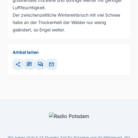
größtenteils trockene und sonnige Wetter mit geringer
Luftfeuchtigkeit.
Der zwischenzeitliche Wintereinbruch mit viel Schnee
habe an der Trockenheit der Wälder nur wenig
geändert, so Engel weiter.
Artikel teilen
share
chat
forum
mail
Wir haben täglich 24 Stunden Zeit für Potsdam und die Mittelmark. Wir