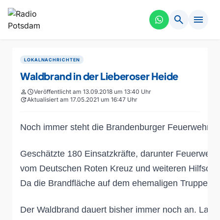
search
menu
LOKALNACHRICHTEN
Waldbrand in der Lieberoser Heide
person
schedule
Veröffentlicht am 13.09.2018 um 13:40 Uhr
update
Aktualisiert am 17.05.2021 um 16:47 Uhr
Noch immer steht die Brandenburger Feuerwehr be
Geschätzte 180 Einsatzkräfte, darunter Feuerwehr
Da die Brandfläche auf dem ehemaligen Truppenübung
Der Waldbrand dauert bisher immer noch an. Laut