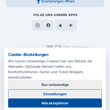
accessibility_new
Einstellungen öffnen
FOLGE UNS
UNSERE APPS
MEDIENPARTNER
Cookie-Einstellungen
Wir nutzen notwendige Cookies fuer den Betrieb der
Webseite. Optionale Dienste helfen uns,
Komfortfunktionen, Karten und Ticket-Widgets
bereitzustellen.
Nur notwendige
© 2026 Radio Potsdam. Webseite entwickelt durch die
Medienagentur
Einstellungen
Babelsberg
Barrierefreiheitserklärung
AGB
Datenschutz
Impressum
Alle akzeptieren
Cookie-Einstellungen