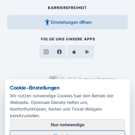
BARRIEREFREIHEIT
accessibility_new
Einstellungen öffnen
FOLGE UNS
UNSERE APPS
MEDIENPARTNER
Cookie-Einstellungen
Wir nutzen notwendige Cookies fuer den Betrieb der
Webseite. Optionale Dienste helfen uns,
Komfortfunktionen, Karten und Ticket-Widgets
bereitzustellen.
Nur notwendige
© 2026 Radio Potsdam. Webseite entwickelt durch die
Medienagentur