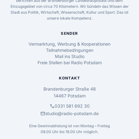
berichten aus der Brandenburger Landeshauptstadt und dem
Einzugsgebiet von circa 70 Kilometern. Wir bündeln das Wissen der
Stadt aus Politik, Wirtschaft, Wissenschaft, Kultur und Sport. Das ist
unsere lokale Kompetenz.
SENDER
Vermarktung, Werbung & Kooperationen
Teilnahmebedingungen
Mail ins Studio
Freie Stellen bei Radio Potsdam
KONTAKT
Brandenburger Straße 48
14467 Potsdam
call
0331 581 692 30
mail
studio@radio-potsdam.de
Eine Gewinnabholung ist von Montag – Freitag
08.00 Uhr bis 18.00 Uhr möglich.