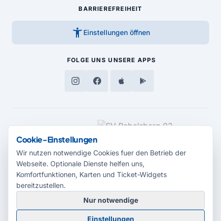
BARRIEREFREIHEIT
accessibility_new
Einstellungen öffnen
FOLGE UNS
UNSERE APPS
MEDIENPARTNER
Cookie-Einstellungen
Wir nutzen notwendige Cookies fuer den Betrieb der
Webseite. Optionale Dienste helfen uns,
Komfortfunktionen, Karten und Ticket-Widgets
bereitzustellen.
Nur notwendige
© 2026 Radio Potsdam. Webseite entwickelt durch die
Medienagentur
Einstellungen
Babelsberg