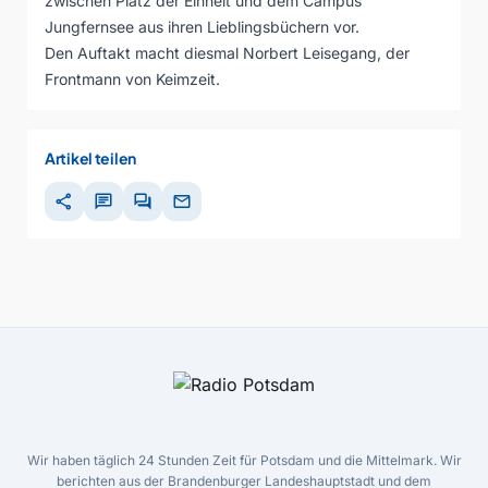
zwischen Platz der Einheit und dem Campus
Jungfernsee aus ihren Lieblingsbüchern vor.
Den Auftakt macht diesmal Norbert Leisegang, der
Frontmann von Keimzeit.
Artikel teilen
share
chat
forum
mail
Wir haben täglich 24 Stunden Zeit für Potsdam und die Mittelmark. Wir
berichten aus der Brandenburger Landeshauptstadt und dem