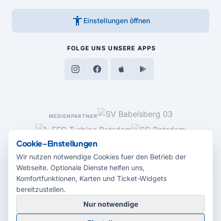
accessibility_new
Einstellungen öffnen
FOLGE UNS
UNSERE APPS
MEDIENPARTNER
Cookie-Einstellungen
Wir nutzen notwendige Cookies fuer den Betrieb der
Webseite. Optionale Dienste helfen uns,
Komfortfunktionen, Karten und Ticket-Widgets
bereitzustellen.
Nur notwendige
© 2026 Radio Potsdam. Webseite entwickelt durch die
Medienagentur