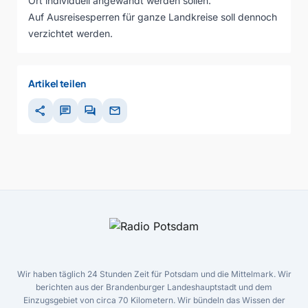
Ort individuell angewandt werden sollen.
Auf Ausreisesperren für ganze Landkreise soll dennoch
verzichtet werden.
Artikel teilen
share
chat
forum
mail
Wir haben täglich 24 Stunden Zeit für Potsdam und die Mittelmark. Wir
berichten aus der Brandenburger Landeshauptstadt und dem
Einzugsgebiet von circa 70 Kilometern. Wir bündeln das Wissen der