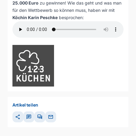
25.000 Euro
zu gewinnen! Wie das geht und was man
für den Wettbewerb so können muss, haben wir mit
Köchin Karin Peschke
besprochen:
Artikel teilen
share
chat
forum
mail