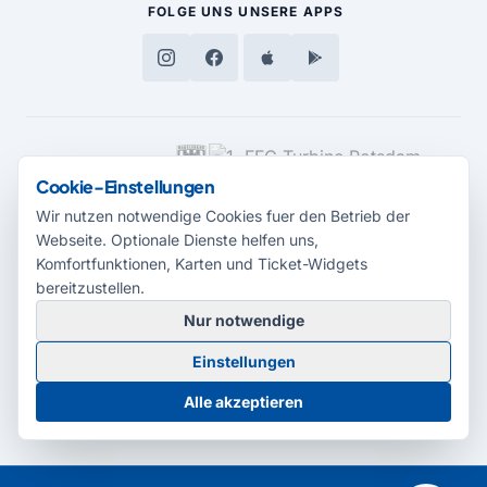
FOLGE UNS
UNSERE APPS
MEDIENPARTNER
Cookie-Einstellungen
Wir nutzen notwendige Cookies fuer den Betrieb der
Webseite. Optionale Dienste helfen uns,
Komfortfunktionen, Karten und Ticket-Widgets
bereitzustellen.
Nur notwendige
© 2026 Radio Potsdam. Webseite entwickelt durch die
Medienagentur
Einstellungen
Babelsberg
Barrierefreiheitserklärung
AGB
Datenschutz
Impressum
Alle akzeptieren
Cookie-Einstellungen