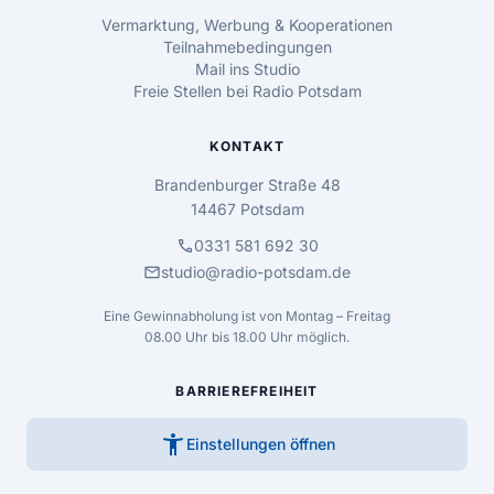
Vermarktung, Werbung & Kooperationen
Teilnahmebedingungen
Mail ins Studio
Freie Stellen bei Radio Potsdam
KONTAKT
Brandenburger Straße 48
14467 Potsdam
call
0331 581 692 30
mail
studio@radio-potsdam.de
Eine Gewinnabholung ist von Montag – Freitag
08.00 Uhr bis 18.00 Uhr möglich.
BARRIEREFREIHEIT
accessibility_new
Einstellungen öffnen