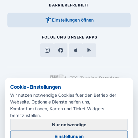
BARRIEREFREIHEIT
accessibility_new
Einstellungen öffnen
FOLGE UNS
UNSERE APPS
MEDIENPARTNER
Cookie-Einstellungen
Wir nutzen notwendige Cookies fuer den Betrieb der
Webseite. Optionale Dienste helfen uns,
Komfortfunktionen, Karten und Ticket-Widgets
bereitzustellen.
Nur notwendige
© 2026 Radio Potsdam. Webseite entwickelt durch die
Medienagentur
Einstellungen
Babelsberg