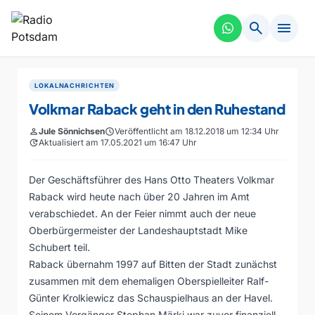
search
menu
LOKALNACHRICHTEN
Volkmar Raback geht in den Ruhestand
person
Jule Sönnichsen
schedule
Veröffentlicht am 18.12.2018 um 12:34 Uhr
update
Aktualisiert am 17.05.2021 um 16:47 Uhr
Der Geschäftsführer des Hans Otto Theaters Volkmar
Raback wird heute nach über 20 Jahren im Amt
verabschiedet. An der Feier nimmt auch der neue
Oberbürgermeister der Landeshauptstadt Mike
Schubert teil.
Raback übernahm 1997 auf Bitten der Stadt zunächst
zusammen mit dem ehemaligen Oberspielleiter Ralf-
Günter Krolkiewicz das Schauspielhaus an der Havel.
Seinem Vorgänger Stephan Märki war zuvor finanziell