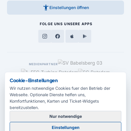
accessibility_new
Einstellungen öffnen
FOLGE UNS
UNSERE APPS
MEDIENPARTNER
Cookie-Einstellungen
Wir nutzen notwendige Cookies fuer den Betrieb der
Webseite. Optionale Dienste helfen uns,
Komfortfunktionen, Karten und Ticket-Widgets
bereitzustellen.
Nur notwendige
© 2026 Radio Potsdam. Webseite entwickelt durch die
Medienagentur
Einstellungen
Babelsberg