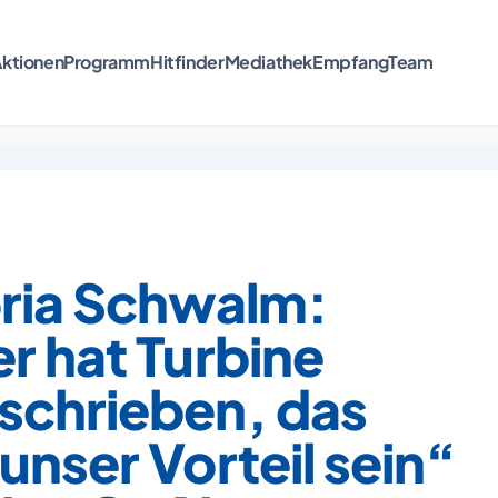
ktionen
Programm
Hitfinder
Mediathek
Empfang
Team
oria Schwalm:
r hat Turbine
schrieben, das
unser Vorteil sein“