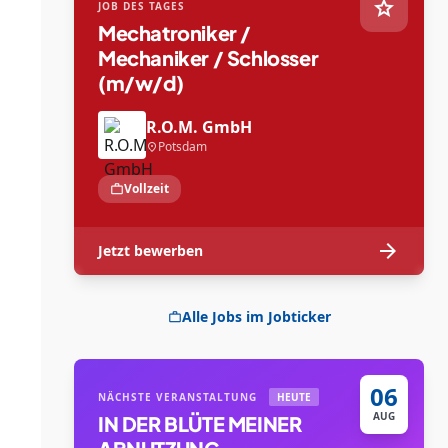
star
JOB DES TAGES
Mechatroniker /
Mechaniker / Schlosser
(m/w/d)
R.O.M. GmbH
Potsdam
location_on
Vollzeit
work
arrow_forward
Jetzt bewerben
Alle Jobs im Jobticker
work
06
NÄCHSTE VERANSTALTUNG
HEUTE
AUG
IN DER BLÜTE MEINER