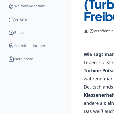
(Turb
local_fire_department
Waldbrandgefahr
Freib
directions_car
Verkehr
person
schedule
Veröffentli
speed
Blitzer
local_police
Polizeimeldungen
Wie sagt man
medical_services
Notdienste
Leben, so ist
Turbine Pots
während man 
Deutschlands
Klassenerhal
andere als ein
Das weiß auch