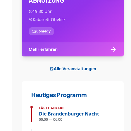
ABNUTZUNG
19:30 Uhr
schedule
Kabarett Obelisk
location_on
Comedy
confirmation_number
arrow_forward
Mehr erfahren
Alle Veranstaltungen
event
Heutiges Programm
LÄUFT GERADE
Die Brandenburger Nacht
00:00 — 06:00