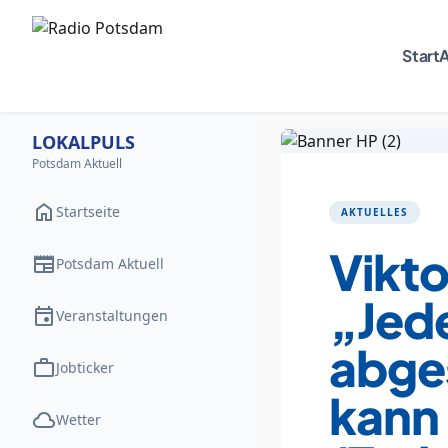
Start
A
LOKALPULS
Potsdam Aktuell
home
Startseite
AKTUELLES
Vikt
newspaper
Potsdam Aktuell
„Jede
event
Veranstaltungen
abge
work
Jobticker
kann 
cloud
Wetter