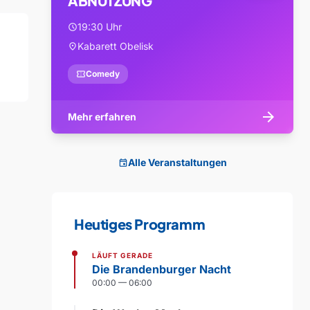
ABNUTZUNG
19:30 Uhr
schedule
Kabarett Obelisk
location_on
confirmation_number
Comedy
arrow_forward
Mehr erfahren
Alle Veranstaltungen
event
Heutiges Programm
LÄUFT GERADE
Die Brandenburger Nacht
00:00 — 06:00