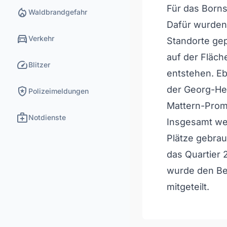
Für das Borns
local_fire_department
Waldbrandgefahr
Dafür wurden 
directions_car
Verkehr
Standorte gep
auf der Fläch
speed
Blitzer
entstehen. Eb
local_police
der Georg-He
Polizeimeldungen
Mattern-Pro
medical_services
Notdienste
Insgesamt wer
Plätze gebrau
das Quartier 
wurde den Be
mitgeteilt.