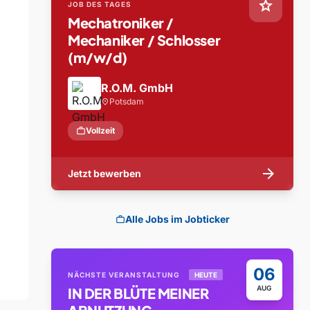
star
JOB DES TAGES
Mechatroniker /
Mechaniker / Schlosser
(m/w/d)
R.O.M. GmbH
Potsdam
location_on
work
Vollzeit
arrow_forward
Jetzt bewerben
Alle Jobs im Jobticker
work
06
NÄCHSTE VERANSTALTUNG
HEUTE
AUG
IN DER BLÜTE MEINER