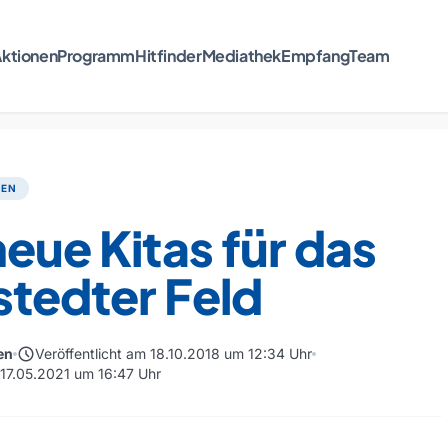
ktionen
Programm
Hitfinder
Mediathek
Empfang
Team
TEN
neue Kitas für das
tedter Feld
schedule
en
Veröffentlicht am 18.10.2018 um 12:34 Uhr
 17.05.2021 um 16:47 Uhr