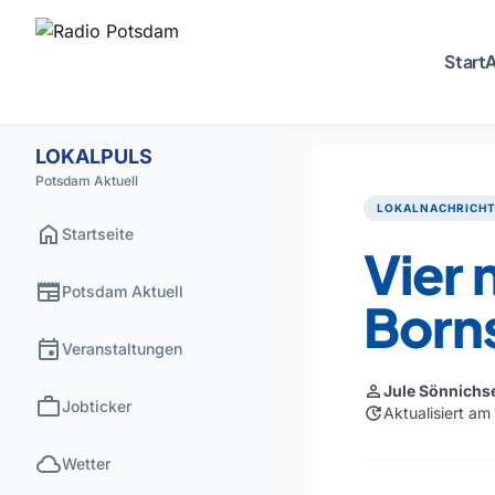
Start
A
LOKALPULS
Potsdam Aktuell
LOKALNACHRICH
home
Startseite
Vier 
newspaper
Potsdam Aktuell
Borns
event
Veranstaltungen
person
Jule Sönnichs
work
Jobticker
update
Aktualisiert am
cloud
Wetter