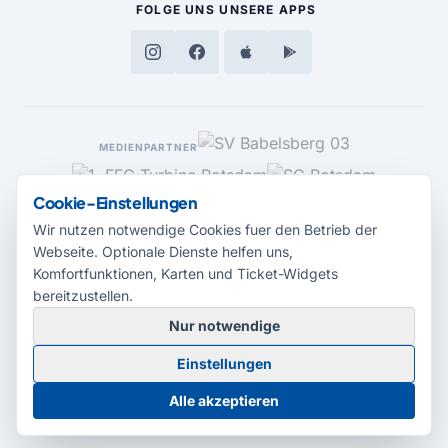
FOLGE UNS
UNSERE APPS
MEDIENPARTNER
Cookie-Einstellungen
Wir nutzen notwendige Cookies fuer den Betrieb der
Webseite. Optionale Dienste helfen uns,
Komfortfunktionen, Karten und Ticket-Widgets
bereitzustellen.
Nur notwendige
© 2026 Radio Potsdam. Webseite entwickelt durch die
Medienagentur
Einstellungen
Babelsberg
Barrierefreiheitserklärung
AGB
Datenschutz
Impressum
Alle akzeptieren
Cookie-Einstellungen