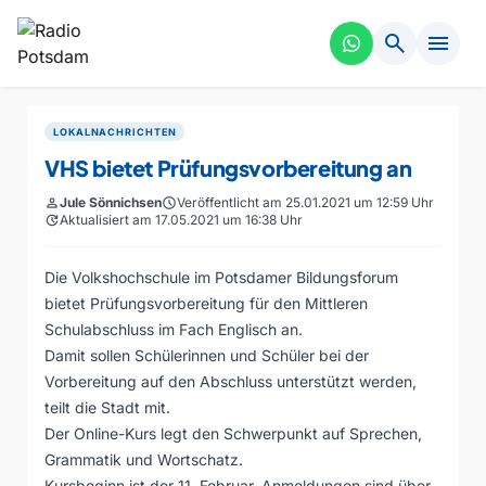
search
menu
LOKALNACHRICHTEN
VHS bietet Prüfungsvorbereitung an
person
Jule Sönnichsen
schedule
Veröffentlicht am 25.01.2021 um 12:59 Uhr
update
Aktualisiert am 17.05.2021 um 16:38 Uhr
Die Volkshochschule im Potsdamer Bildungsforum
bietet Prüfungsvorbereitung für den Mittleren
Schulabschluss im Fach Englisch an.
Damit sollen Schülerinnen und Schüler bei der
Vorbereitung auf den Abschluss unterstützt werden,
teilt die Stadt mit.
Der Online-Kurs legt den Schwerpunkt auf Sprechen,
Grammatik und Wortschatz.
Kursbeginn ist der 11. Februar. Anmeldungen sind über