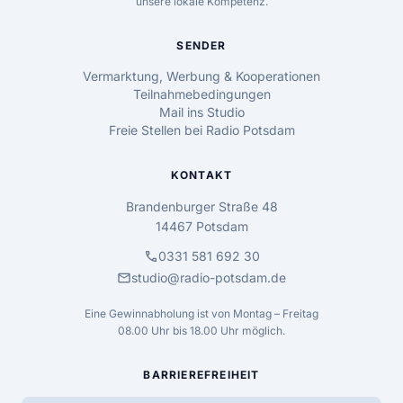
unsere lokale Kompetenz.
SENDER
Vermarktung, Werbung & Kooperationen
Teilnahmebedingungen
Mail ins Studio
Freie Stellen bei Radio Potsdam
KONTAKT
Brandenburger Straße 48
14467 Potsdam
call
0331 581 692 30
mail
studio@radio-potsdam.de
Eine Gewinnabholung ist von Montag – Freitag
08.00 Uhr bis 18.00 Uhr möglich.
BARRIEREFREIHEIT