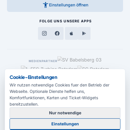
accessibility_new
Einstellungen öffnen
FOLGE UNS
UNSERE APPS
MEDIENPARTNER
Cookie-Einstellungen
Wir nutzen notwendige Cookies fuer den Betrieb der
Webseite. Optionale Dienste helfen uns,
Komfortfunktionen, Karten und Ticket-Widgets
bereitzustellen.
Nur notwendige
© 2026 Radio Potsdam. Webseite entwickelt durch die
Medienagentur
Einstellungen
Babelsberg