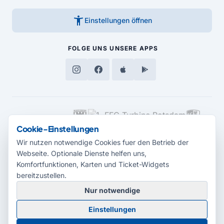
accessibility_new
Einstellungen öffnen
FOLGE UNS
UNSERE APPS
MEDIENPARTNER
Cookie-Einstellungen
Wir nutzen notwendige Cookies fuer den Betrieb der
Webseite. Optionale Dienste helfen uns,
Komfortfunktionen, Karten und Ticket-Widgets
bereitzustellen.
Nur notwendige
© 2026 Radio Potsdam. Webseite entwickelt durch die
Medienagentur
Einstellungen
Babelsberg
Barrierefreiheitserklärung
AGB
Datenschutz
Impressum