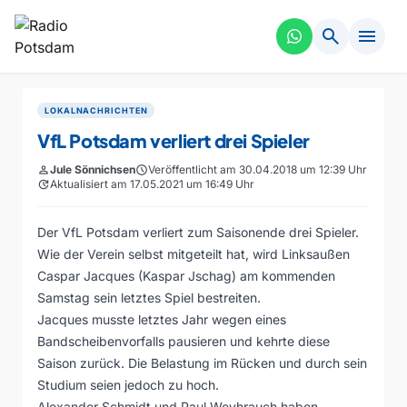
search
menu
LOKALNACHRICHTEN
VfL Potsdam verliert drei Spieler
person
Jule Sönnichsen
schedule
Veröffentlicht am 30.04.2018 um 12:39 Uhr
update
Aktualisiert am 17.05.2021 um 16:49 Uhr
Der VfL Potsdam verliert zum Saisonende drei Spieler.
Wie der Verein selbst mitgeteilt hat, wird Linksaußen
Caspar Jacques (Kaspar Jschag) am kommenden
Samstag sein letztes Spiel bestreiten.
Jacques musste letztes Jahr wegen eines
Bandscheibenvorfalls pausieren und kehrte diese
Saison zurück. Die Belastung im Rücken und durch sein
Studium seien jedoch zu hoch.
Alexander Schmidt und Paul Weyhrauch haben