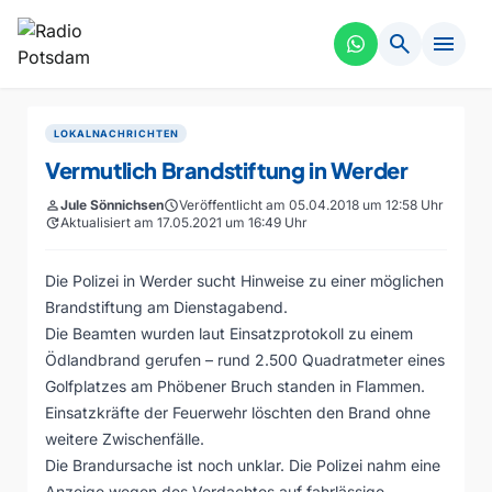
search
menu
LOKALNACHRICHTEN
Vermutlich Brandstiftung in Werder
person
Jule Sönnichsen
schedule
Veröffentlicht am 05.04.2018 um 12:58 Uhr
update
Aktualisiert am 17.05.2021 um 16:49 Uhr
Die Polizei in Werder sucht Hinweise zu einer möglichen
Brandstiftung am Dienstagabend.
Die Beamten wurden laut Einsatzprotokoll zu einem
Ödlandbrand gerufen – rund 2.500 Quadratmeter eines
Golfplatzes am Phöbener Bruch standen in Flammen.
Einsatzkräfte der Feuerwehr löschten den Brand ohne
weitere Zwischenfälle.
Die Brandursache ist noch unklar. Die Polizei nahm eine
Anzeige wegen des Verdachtes auf fahrlässige