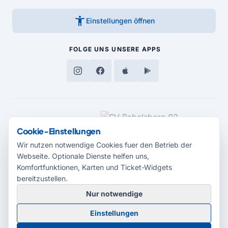
accessibility_new
Einstellungen öffnen
FOLGE UNS
UNSERE APPS
MEDIENPARTNER
Cookie-Einstellungen
Wir nutzen notwendige Cookies fuer den Betrieb der
Webseite. Optionale Dienste helfen uns,
Komfortfunktionen, Karten und Ticket-Widgets
bereitzustellen.
Nur notwendige
© 2026 Radio Potsdam. Webseite entwickelt durch die
Medienagentur
Einstellungen
Babelsberg
Barrierefreiheitserklärung
AGB
Datenschutz
Impressum