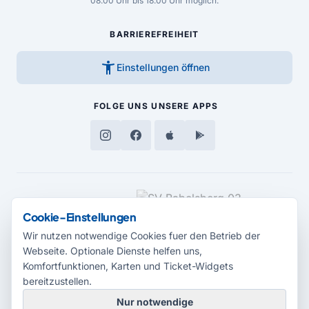
08.00 Uhr bis 18.00 Uhr möglich.
BARRIEREFREIHEIT
accessibility_new
Einstellungen öffnen
FOLGE UNS
UNSERE APPS
MEDIENPARTNER
Cookie-Einstellungen
Wir nutzen notwendige Cookies fuer den Betrieb der
Webseite. Optionale Dienste helfen uns,
Komfortfunktionen, Karten und Ticket-Widgets
bereitzustellen.
Nur notwendige