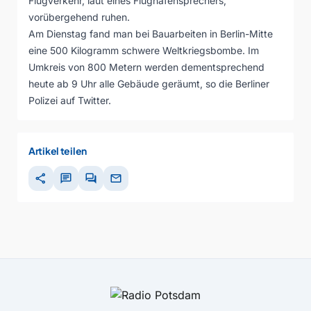
Flugverkehr, laut eines Flughafensprechers,
vorübergehend ruhen.
Am Dienstag fand man bei Bauarbeiten in Berlin-Mitte
eine 500 Kilogramm schwere Weltkriegsbombe. Im
Umkreis von 800 Metern werden dementsprechend
heute ab 9 Uhr alle Gebäude geräumt, so die Berliner
Polizei auf Twitter.
Artikel teilen
share
chat
forum
mail