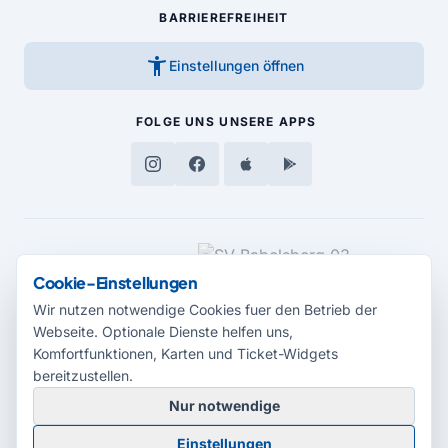
BARRIEREFREIHEIT
accessibility_new
Einstellungen öffnen
FOLGE UNS
UNSERE APPS
MEDIENPARTNER
Cookie-Einstellungen
Wir nutzen notwendige Cookies fuer den Betrieb der
Webseite. Optionale Dienste helfen uns,
Komfortfunktionen, Karten und Ticket-Widgets
bereitzustellen.
Nur notwendige
© 2026 Radio Potsdam. Webseite entwickelt durch die
Medienagentur
Einstellungen
Babelsberg