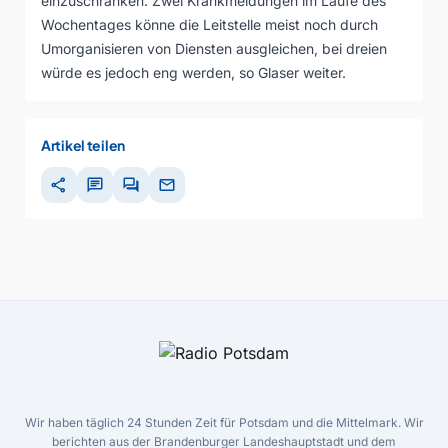
einzuschränken. Zwei Krankmeldungen im Laufe des
Wochentages könne die Leitstelle meist noch durch
Umorganisieren von Diensten ausgleichen, bei dreien
würde es jedoch eng werden, so Glaser weiter.
Artikel teilen
share
chat
forum
mail
Wir haben täglich 24 Stunden Zeit für Potsdam und die Mittelmark. Wir
berichten aus der Brandenburger Landeshauptstadt und dem