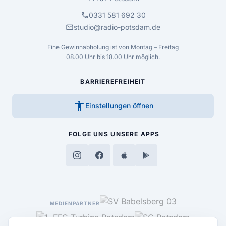
call
0331 581 692 30
mail
studio@radio-potsdam.de
Eine Gewinnabholung ist von Montag – Freitag
08.00 Uhr bis 18.00 Uhr möglich.
BARRIEREFREIHEIT
accessibility_new
Einstellungen öffnen
FOLGE UNS
UNSERE APPS
MEDIENPARTNER