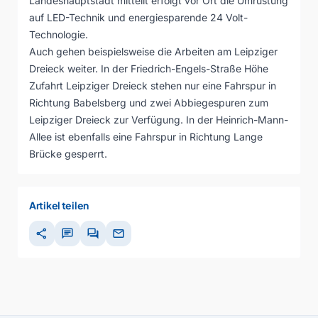
Landeshauptstadt mitteilt erfolgt vor Ort die Umrüstung
auf LED-Technik und energiesparende 24 Volt-
Technologie.
Auch gehen beispielsweise die Arbeiten am Leipziger
Dreieck weiter. In der Friedrich-Engels-Straße Höhe
Zufahrt Leipziger Dreieck stehen nur eine Fahrspur in
Richtung Babelsberg und zwei Abbiegespuren zum
Leipziger Dreieck zur Verfügung. In der Heinrich-Mann-
Allee ist ebenfalls eine Fahrspur in Richtung Lange
Brücke gesperrt.
Artikel teilen
share
chat
forum
mail